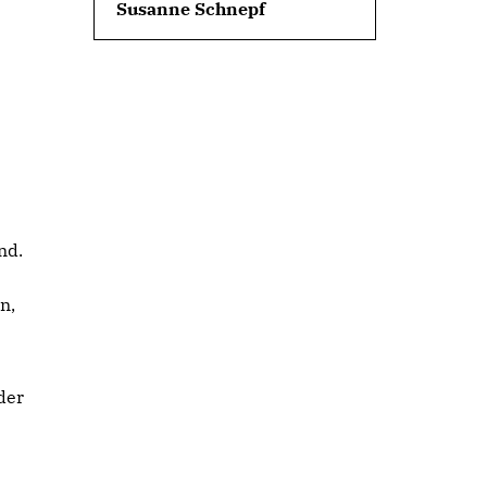
Susanne Schnepf
nd.
n,
der