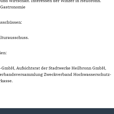
nd Wirtschaft. Interessen der Winzer in Heilbronn.
r Gastronomie
Ausschüssen:
ulturausschuss.
ien:
s-GmbH, Aufsichtsrat der Stadtwerke Heilbronn GmbH,
erbandsversammlung Zweckverband Hochwasserschutz-
rkasse.