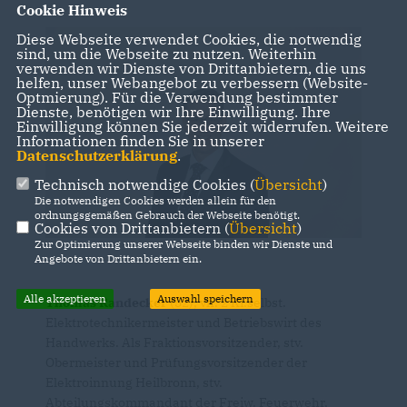
Cookie Hinweis
Diese Webseite verwendet Cookies, die notwendig
sind, um die Webseite zu nutzen. Weiterhin
verwenden wir Dienste von Drittanbietern, die uns
helfen, unser Webangebot zu verbessern (Website-
Optmierung). Für die Verwendung bestimmter
Dienste, benötigen wir Ihre Einwilligung. Ihre
Einwilligung können Sie jederzeit widerrufen. Weitere
Informationen finden Sie in unserer
Datenschutzerklärung
.
Technisch notwendige Cookies (
Übersicht
)
Die notwendigen Cookies werden allein für den
ordnungsgemäßen Gebrauch der Webseite benötigt.
Cookies von Drittanbietern (
Übersicht
)
Zur Optimierung unserer Webseite binden wir Dienste und
Angebote von Drittanbietern ein.
Alle akzeptieren
Auswahl speichern
Thomas Randecker
(52), vh. 2 Ki.selbst.
Elektrotechnikermeister und Betriebswirt des
Handwerks. Als Fraktionsvorsitzender, stv.
Obermeister und Prüfungsvorsitzender der
Elektroinnung Heilbronn, stv.
Abteilungskommandant der Freiw. Feuerwehr,